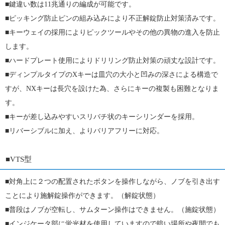
■
鍵違い数は11兆通りの編成が可能です。
■
ピッキング防止ピンの組み込みにより不正解錠防止対策済みです。
■
キーウェイの採用によりピックツールやその他の異物の進入を防止
します。
■
ハードプレート使用によりドリリング防止対策の頑丈な設計です。
■
ディンプルタイプのXキーは皿穴の大小と凹みの深さによる構造で
すが、NXキーは長穴を設けた為、さらにキーの複製も困難となりま
す。
■
キーが差し込みやすいスリバチ状のキーシリンダーを採用。
■リバーシブルに加え、よりバリアフリーに対応。
■VTS型
■
対角上に２つの配置されたボタンを操作しながら、ノブを引き出す
ことにより施解錠操作ができます。（解錠状態）
■
普段はノブが空転し、サムターン操作はできません。（施錠状態）
■
インジケータ部に蛍光材を使用していますので暗い場所や夜間でも