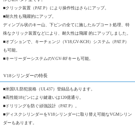
■クリック装置（PAT.P）により操作性はさらにアップ。
■耐久性も飛躍的にアップ。
ディンプル状のキー山、下ピンの全てに施したルプコート処理、特
殊なクリック装置などにより、耐久性は飛躍 的にアップしました。
■オプションで、キーチェンジ（V18,GV-KCH）システム（PAT.P）
も可能。
■キーリーダーシステムのV.GV-RFキーも可能。
V18シリンダーの特長
■
米国UL防犯規格（UL437）登録品もあります。
■
高性能18ピンにより鍵違いは120億通り。
■
ドリリングを防ぐ頑強設計（PAT.P）。
■
ディスクシリンダーをV18シリンダーに取り替え可能なVGMシリン
ダーもあります。