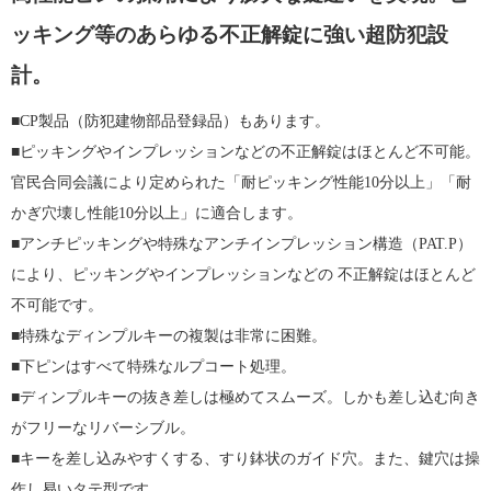
ッキング等のあらゆる不正解錠に強い超防犯設
計。
■CP製品（防犯建物部品登録品）もあります。
■ピッキングやインプレッションなどの不正解錠はほとんど不可能。
官民合同会議により定められた「耐ピッキング性能10分以上」「耐
かぎ穴壊し性能10分以上」に適合します。
■アンチピッキングや特殊なアンチインプレッション構造（PAT.P）
により、ピッキングやインプレッションなどの 不正解錠はほとんど
不可能です。
■特殊なディンプルキーの複製は非常に困難。
■下ピンはすべて特殊なルプコート処理。
■ディンプルキーの抜き差しは極めてスムーズ。しかも差し込む向き
がフリーなリバーシブル。
■キーを差し込みやすくする、すり鉢状のガイド穴。また、鍵穴は操
作し易いタテ型です。