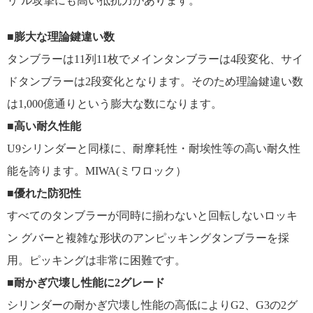
リ ル攻撃にも高い抵抗力があります。
■
膨大な理論鍵違い数
タンブラーは11列11枚でメインタンブラーは4段変化、サイ
ドタンブラーは2段変化となります。そのため理論鍵違い数
は1,000億通りという膨大な数になります。
■
高い耐久性能
U9シリンダーと同様に、耐摩耗性・耐埃性等の高い耐久性
能を誇ります。MIWA(ミワロック）
■
優れた防犯性
すべてのタンブラーが同時に揃わないと回転しないロッキ
ン グバーと複雑な形状のアンピッキングタンブラーを採
用。
ピッキングは非常に困難です。
■
耐かぎ穴壊し性能に2グレード
シリンダーの耐かぎ穴壊し性能の高低によりG2、G3の2グ