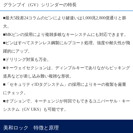
グランブイ（GV）シリンダーの特長
■
最大5段差24コラムのピンにより鍵違いは1,000兆2,800億通りと膨
大。
■
MKピンの採用により複雑多岐なキーシステムにも対応できます。
■
ピンはすべてステンレス鋼製にルプコート処理。強度や耐久性が飛
躍的にアップ。
■
ドリリング対策も万全。
■
キーウェイセクションは、ディンプルキーでありながらピッキング
道具などが差し込み難い複雑な形状。
■
「セキュリティIDタグシステム」の採用によりキーの複製を厳重
にチェック。
■
オプションで、キーチェンジが何回でもできるユニバーサル・キー
システム（GV UKS）も可能です。
美和ロック 特徴と原理