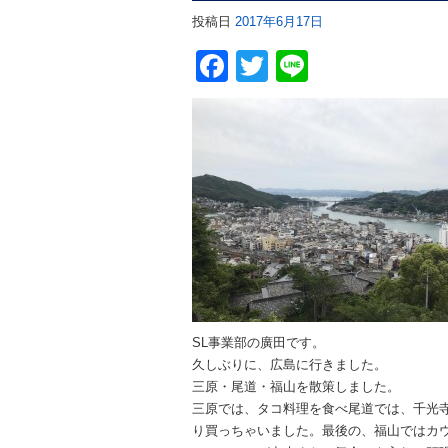
投稿日
2017年6月17日
Facebook
Twitter
Line
SL事業部の廣田です。
久しぶりに、広島に行きました。
三原・尾道・福山を散策しました。
三原では、タコ料理を食べ尾道では、千光
り買っちゃいました。最後の、福山ではカ