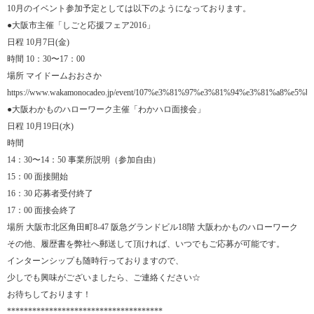
10月のイベント参加予定としては以下のようになっております。
●大阪市主催「しごと応援フェア2016」
日程 10月7日(金)
時間 10：30〜17：00
場所 マイドームおおさか
https://www.wakamonocadeo.jp/event/107%e3%81%97%e3%81%94%e3%81%a8
●大阪わかものハローワーク主催「わかハロ面接会」
日程 10月19日(水)
時間
14：30〜14：50 事業所説明（参加自由）
15：00 面接開始
16：30 応募者受付終了
17：00 面接会終了
場所 大阪市北区角田町8-47 阪急グランドビル18階 大阪わかものハローワーク
その他、履歴書を弊社へ郵送して頂ければ、いつでもご応募が可能です。
インターンシップも随時行っておりますので、
少しでも興味がございましたら、ご連絡ください☆
お待ちしております！
*************************************