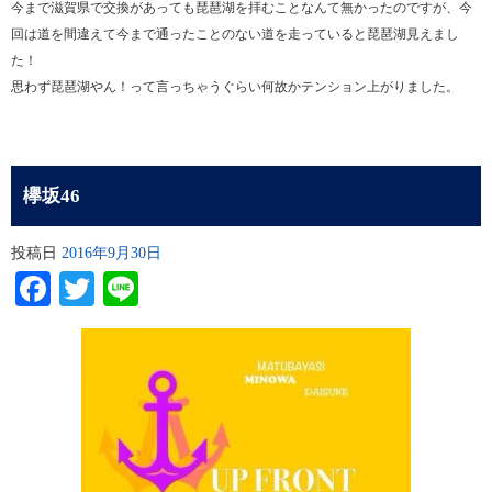
今まで滋賀県で交換があっても琵琶湖を拝むことなんて無かったのですが、今
回は道を間違えて今まで通ったことのない道を走っていると琵琶湖見えまし
た！
思わず琵琶湖やん！って言っちゃうぐらい何故かテンション上がりました。
欅坂46
投稿日
2016年9月30日
Facebook
Twitter
Line