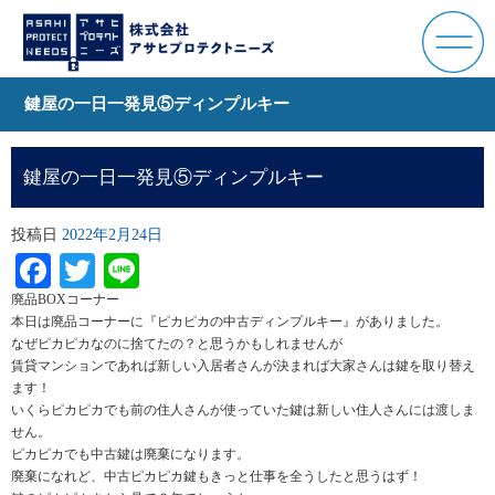
鍵屋の一日一発見⑤ディンプルキー
鍵屋の一日一発見⑤ディンプルキー
投稿日
2022年2月24日
Facebook
Twitter
Line
廃品BOXコーナー
本日は廃品コーナーに『ピカピカの中古ディンプルキー』がありました。
なぜピカピカなのに捨てたの？と思うかもしれませんが
賃貸マンションであれば新しい入居者さんが決まれば大家さんは鍵を取り替え
ます！
いくらピカピカでも前の住人さんが使っていた鍵は新しい住人さんには渡しま
せん。
ピカピカでも中古鍵は廃棄になります。
廃棄になれど、中古ピカピカ鍵もきっと仕事を全うしたと思うはず！