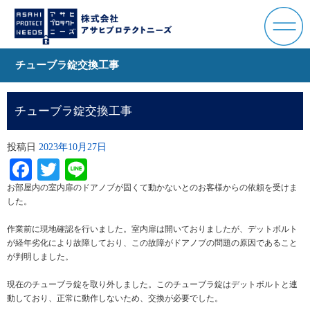
チューブラ錠交換工事
チューブラ錠交換工事
投稿日
2023年10月27日
Facebook
Twitter
Line
お部屋内の室内扉のドアノブが固くて動かないとのお客様からの依頼を受けま
した。
作業前に現地確認を行いました。室内扉は開いておりましたが、デットボルト
が経年劣化により故障しており、この故障がドアノブの問題の原因であること
が判明しました。
現在のチューブラ錠を取り外しました。このチューブラ錠はデットボルトと連
動しており、正常に動作しないため、交換が必要でした。