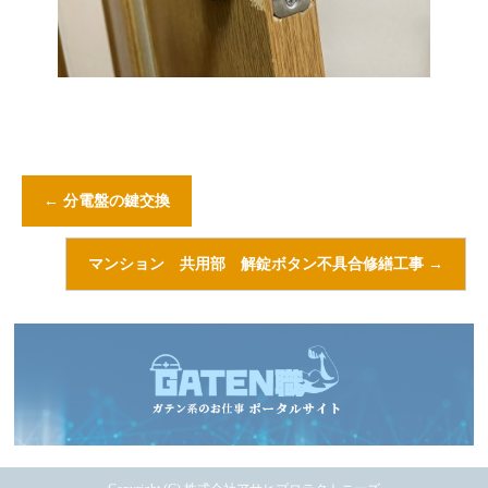
←
分電盤の鍵交換
マンション 共用部 解錠ボタン不具合修繕工事
→