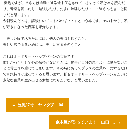
突然ですが、皆さんは通勤・通学途中何をされていますか？私は本を読んだ
り、音楽を聴いたり、勉強したり、たまに熟睡したり・・・皆さんもきっと同
じだと思います。
今朝読んだのは、講談社の『コトバのギフト』という本です。その中から、私
が好きになった言葉を紹介します。
「美しい瞳であるためには、他人の美点を探すこと。
美しい唇であるためには、美しい言葉を使うこと」
これはオードリー・ヘップバーンの言葉です。
忙しかったりして心の余裕がないときは、物事が自分の思うように動かないこ
とに苛立ちを感じてしまいます。その時にあえてプラスの言葉を口にするだけ
でも気持ちが違ってくると思います。私もオードリー・ヘップバーンみたいに
素敵な言葉を生み出せる女性になりたいな、と思いました。
←
台風27号 ヤマグチ 04
金木犀が香っています 山口 5
→