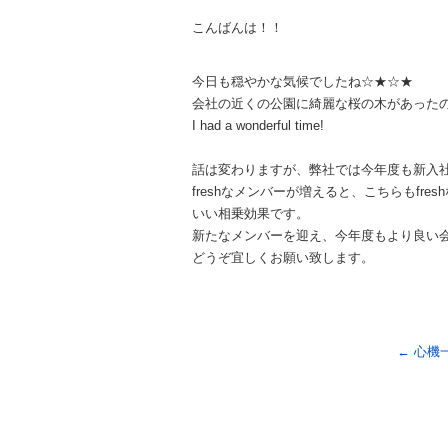
こんばんは！！
今日も穏やかな気候でしたね☆★☆★
会社の近くの公園に綺麗な桜の木があったの
I had a wonderful time!
話は変わりますが、弊社では今年度も新入
freshなメンバーが増えると、こちらもfre
いい相乗効果です。
新たなメンバーを迎え、今年度もより良い
どうぞ宜しくお願い致します。
←
心機