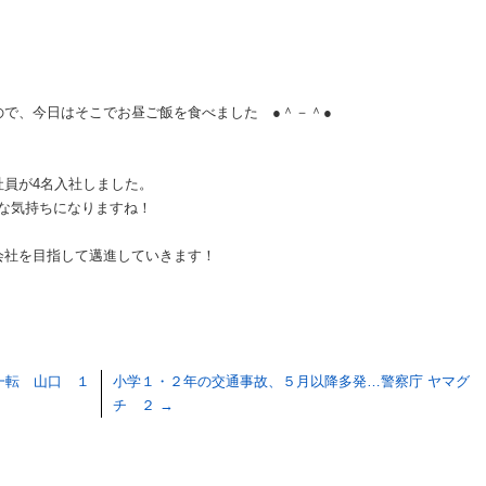
で、今日はそこでお昼ご飯を食べました ●＾－＾●
社員が4名入社しました。
shな気持ちになりますね！
会社を目指して邁進していきます！
一転 山口 １
小学１・２年の交通事故、５月以降多発…警察庁 ヤマグ
チ ２
→