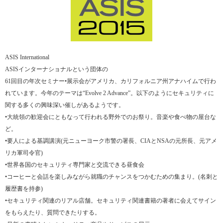
ASIS International
ASISインターナショナルという団体の
61回目の年次セミナー•展示会がアメリカ、カリフォルニア州アナハイムで行わ
れています。今年のテーマは“Evolve 2 Advance”。以下のようにセキュリティに
関する多くの興味深い催しがあるようです。
•大統領の歓迎会にともなって行われる野外でのお祭り。音楽や食べ物の屋台な
ど。
•要人による基調講演(元ニューヨーク市警の署長、CIAとNSAの元所長、元アメ
リカ軍司令官)
•世界各国のセキュリティ専門家と交流できる昼食会
•コーヒーと会話を楽しみながら就職のチャンスをつかむための集まり。(名刺と
履歴書を持参)
•セキュリティ関連のリアル店舗。セキュリティ関連書籍の著者に会えてサイン
をもらえたり、質問できたりする。