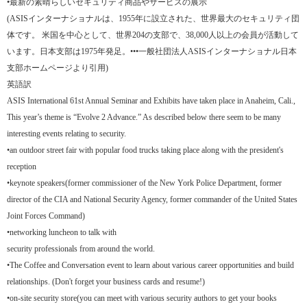
•最新の素晴らしいセキュリティ商品やサービスの展示
(ASISインターナショナルは、1955年に設立された、世界最大のセキュリティ団
体です。 米国を中心として、世界204の支部で、38,000人以上の会員が活動して
います。日本支部は1975年発足。•••一般社団法人ASISインターナショナル日本
支部ホームページより引用)
英語訳
ASIS International 61st Annual Seminar and Exhibits have taken place in Anaheim, Cali.,
This year’s theme is “Evolve 2 Advance.” As described below there seem to be many
interesting events relating to security.
•an outdoor street fair with popular food trucks taking place along with the president's
reception
•keynote speakers(former commissioner of the New York Police Department, former
director of the CIA and National Security Agency, former commander of the United States
Joint Forces Command)
•networking luncheon to talk with
security professionals from around the world.
•The Coffee and Conversation event to learn about various career opportunities and build
relationships. (Don't forget your business cards and resume!)
•on-site security store(you can meet with various security authors to get your books