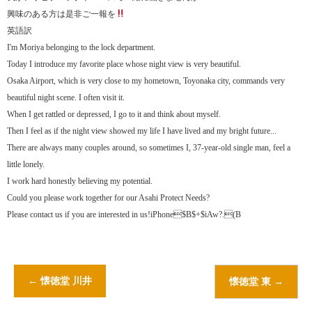
興味のある方は是非ご一報を
英語訳
I'm Moriya belonging to the lock department.
Today I introduce my favorite place whose night view is very beautiful.
Osaka Airport, which is very close to my hometown, Toyonaka city, commands very
beautiful night scene. I often visit it.
When I get rattled or depressed, I go to it and think about myself.
Then I feel as if the night view showed my life I have lived and my bright future...
There are always many couples around, so sometimes I, 37-year-old single man, feel a
little lonely.
I work hard honestly believing my potential.
Could you please work together for our Asahi Protect Needs?
Please contact us if you are interested in us!iPhone$B$+$iAw?.(B
←
懐徳堂 川井
懐徳堂 東
→