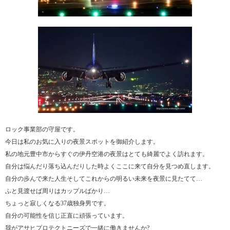
ロック事業部の守屋です。
今日は私のお気に入りの夜景スポットを御紹介します。
私の地元豊中市からすぐの伊丹空港の夜景はとても綺麗でよく訪れます。
自分は悩んだり落ち込んだりした時よくここに来て自分を見つめ直します。
自分の歩んで来た人生そしてこれからの明るい未来を夜景に見たてて…
ふと見渡せば周りはカップルばかり…
ちょっと寂しくなる37歳独身男です。
自分の可能性を信じ正直に頑張っています。
我がアサヒプロテクトニーズで一緒に働きませんか?