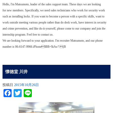
Hello, I'm Matsumoto, leader of the sales support team. These days we are looking
for new members. Specifically, we need sales technicians who work for security work
such as installing locks. If you want to become a person with a specific skills, want to
work outside meeting various people rather than do desk work, have interest in security
and crime prevention, and like do-it-yourself, please come to our company and join the
internship program. Feel free to contact us.
We are looking forward to your application. I'm recruiter Matsumoto, and our phone
number is 06-6147-9966.iPhone$B$+$iAw?.(B
懐徳堂 川井
投稿日
2015年10月26日
Facebook
Twitter
Line