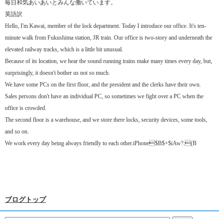
毎日和気あいあいとみんな働いています。
英語訳
Hello, I'm Kawai, member of the lock department. Today I introduce our office. It's ten-
minute walk from Fukushima station, JR train. Our office is two-story and underneath the
elevated railway tracks, which is a little bit unusual.
Because of its location, we hear the sound running trains make many times every day, but,
surprisingly, it doesn't bother us not so much.
We have some PCs on the first floor, and the president and the clerks have their own.
Sales persons don't have an individual PC, so sometimes we fight over a PC when the
office is crowded.
The second floor is a warehouse, and we store there locks, security devices, some tools,
and so on.
We work every day being always friendly to each other.iPhone$B$+$iAw?.(B
ブログトップ