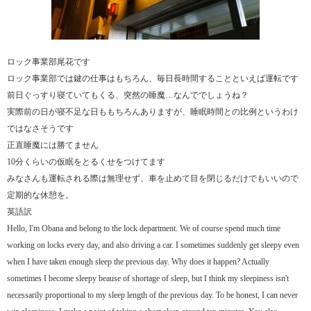
ロック事業部尾花です
ロック事業部では鍵の仕事はもちろん、毎日長時間することといえば運転です
前日ぐっすり寝ていてもくる、突然の睡魔…なんででしょうね？
実際前の日が寝不足な日ももちろんありますが、睡眠時間との比例というわけ
ではなさそうです
正直睡魔には勝てません
10分くらいの仮眠をとるくせをつけてます
みなさんも運転される際は無理せず、車を止めて目を閉じるだけでもいいので
定期的な休憩を。
英語訳
Hello, I'm Obana and belong to the lock department. We of course spend much time
working on locks every day, and also driving a car. I sometimes suddenly get sleepy even
when I have taken enough sleep the previous day. Why does it happen? Actually
sometimes I become sleepy beause of shortage of sleep, but I think my sleepiness isn't
necessarily proportional to my sleep length of the previous day. To be honest, I can never