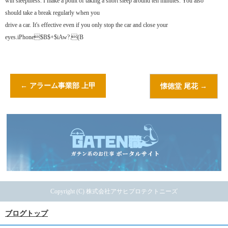
win sleepiness. I make a point of taking a short sleep around ten minutes. You also
should take a break regularly when you
drive a car. It's effective even if you only stop the car and close your
eyes.iPhone$B$+$iAw?.(B
←
アラーム事業部 上甲
懐徳堂 尾花
→
Copyright (C) 株式会社アサヒプロテクトニーズ
ブログトップ