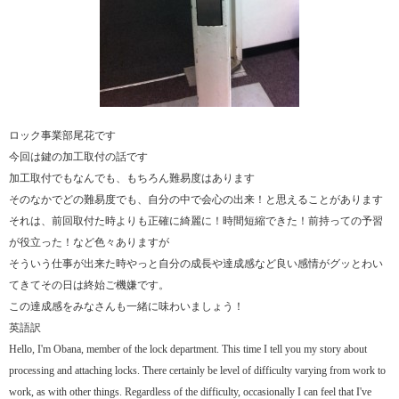
ロック事業部尾花です
今回は鍵の加工取付の話です
加工取付でもなんでも、もちろん難易度はあります
そのなかでどの難易度でも、自分の中で会心の出来！と思えることがあります
それは、前回取付た時よりも正確に綺麗に！時間短縮できた！前持っての予習
が役立った！など色々ありますが
そういう仕事が出来た時やっと自分の成長や達成感など良い感情がグッとわい
てきてその日は終始ご機嫌です。
この達成感をみなさんも一緒に味わいましょう！
英語訳
Hello, I'm Obana, member of the lock department. This time I tell you my story about
processing and attaching locks. There certainly be level of difficulty varying from work to
work, as with other things. Regardless of the difficulty, occasionally I can feel that I've