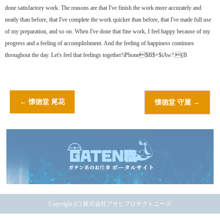
done satisfactory work. The reasons are that I've finish the work more accurately and
neatly than before, that I've complete the work quicker than before, that I've made full use
of my preparation, and so on. When I've done that fine work, I feel happy because of my
progress and a feeling of accomplishment. And the feeling of happiness continues
throughout the day. Let's feel that feelings together!iPhone$B$+$iAw?.(B
←
懐徳堂 尾花
懐徳堂 守屋
→
Copyright (C) 株式会社アサヒプロテクトニーズ