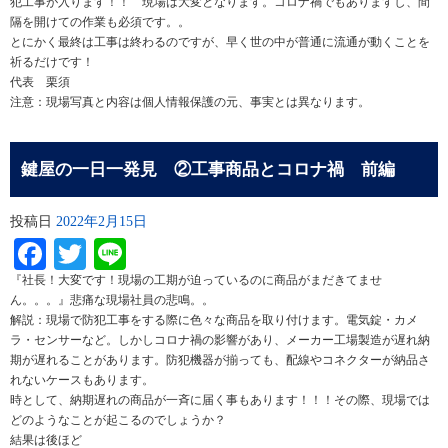
犯工事が入ります！！ 現場は大変となります。コロナ禍でもありますし、間
隔を開けての作業も必須です。。
とにかく最終は工事は終わるのですが、早く世の中が普通に流通が動くことを
祈るだけです！
代表 栗須
注意：現場写真と内容は個人情報保護の元、事実とは異なります。
鍵屋の一日一発見 ②工事商品とコロナ禍 前編
投稿日
2022年2月15日
Facebook
Twitter
Line
『社長！大変です！現場の工期が迫っているのに商品がまだきてませ
ん。。。』悲痛な現場社員の悲鳴。。
解説：現場で防犯工事をする際に色々な商品を取り付けます。電気錠・カメ
ラ・センサーなど。しかしコロナ禍の影響があり、メーカー工場製造が遅れ納
期が遅れることがあります。防犯機器が揃っても、配線やコネクターが納品さ
れないケースもあります。
時として、納期遅れの商品が一斉に届く事もあります！！！その際、現場では
どのようなことが起こるのでしょうか？
結果は後ほど