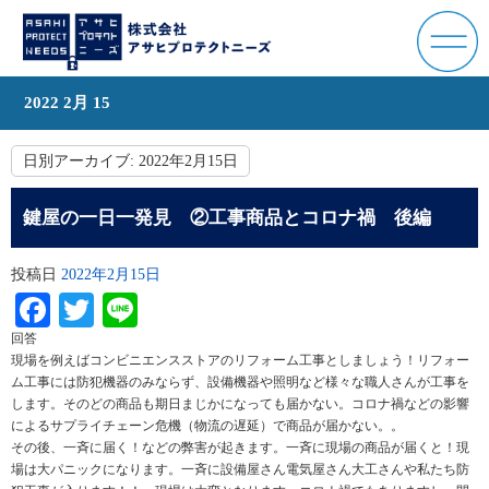
2022 2月 15
日別アーカイブ:
2022年2月15日
鍵屋の一日一発見 ②工事商品とコロナ禍 後編
投稿日
2022年2月15日
Facebook
Twitter
Line
回答
現場を例えばコンビニエンスストアのリフォーム工事としましょう！リフォー
ム工事には防犯機器のみならず、設備機器や照明など様々な職人さんが工事を
します。そのどの商品も期日まじかになっても届かない。コロナ禍などの影響
によるサプライチェーン危機（物流の遅延）で商品が届かない。。
その後、一斉に届く！などの弊害が起きます。一斉に現場の商品が届くと！現
場は大パニックになります。一斉に設備屋さん電気屋さん大工さんや私たち防