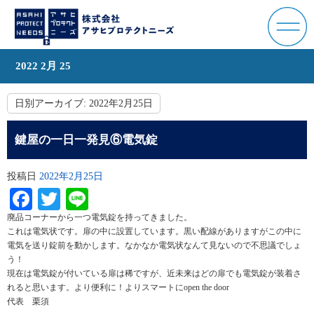
2022 2月 25
日別アーカイブ:
2022年2月25日
鍵屋の一日一発見⑥電気錠
投稿日
2022年2月25日
Facebook
Twitter
Line
廃品コーナーから一つ電気錠を持ってきました。
これは電気状です。扉の中に設置しています。黒い配線がありますがこの中に
電気を送り錠前を動かします。なかなか電気状なんて見ないので不思議でしょ
う！
現在は電気錠が付いている扉は稀ですが、近未来はどの扉でも電気錠が装着さ
れると思います。より便利に！よりスマートにopen the door
代表 栗須